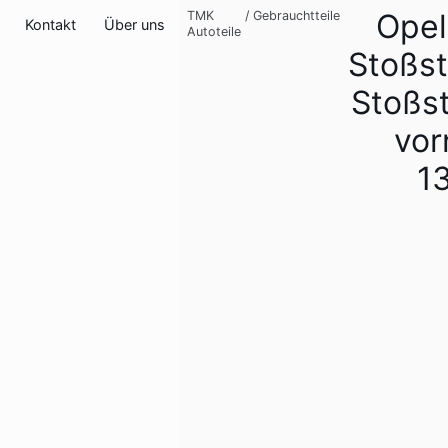
Opel
TMK
/
Gebrauchtteile
Kontakt
Über uns
Autoteile
Stoßst
Stoßs
vor
1