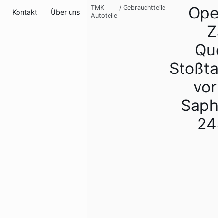
Ope
TMK
/
Gebrauchtteile
Kontakt
Über uns
Autoteile
Z
Qu
Stoßt
vo
Saph
24