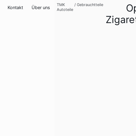
O
TMK
/
Gebrauchtteile
Kontakt
Über uns
Autoteile
Zigar