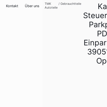
Ka
TMK
/
Gebrauchtteile
Kontakt
Über uns
Autoteile
Steuer
Parkp
P
Einpar
3905
Op