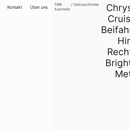
Chrys
TMK
/
Gebrauchtteile
Kontakt
Über uns
Autoteile
Cruis
Beifah
Hi
Rech
Bright
Met