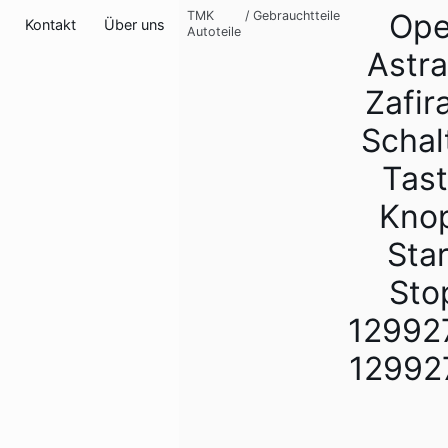
Ope
TMK
/
Gebrauchtteile
Kontakt
Über uns
Autoteile
Astr
Zafir
Schal
Tas
Kno
Star
Sto
12992
12992