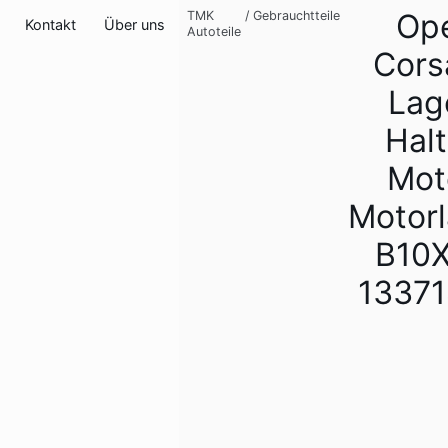
Op
TMK
/
Gebrauchtteile
Kontakt
Über uns
Autoteile
Cors
Lag
Halt
Mot
Motor
B10
1337