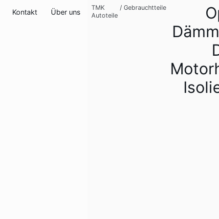
O
TMK
/
Gebrauchtteile
Kontakt
Über uns
Autoteile
Dämm
Motor
Isol