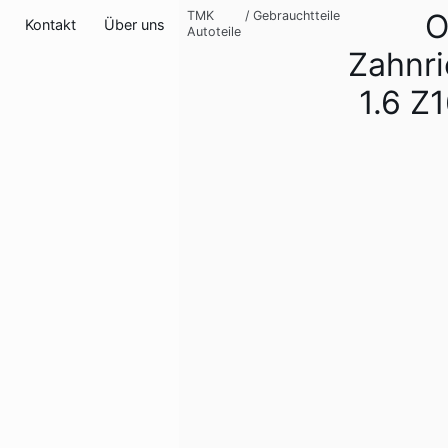
O
TMK
/
Gebrauchtteile
Kontakt
Über uns
Autoteile
Zahnr
1.6 Z