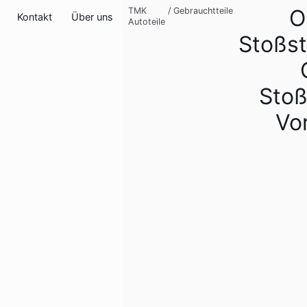
O
TMK
/
Gebrauchtteile
Kontakt
Über uns
Autoteile
Stoßst
Stoß
Vo