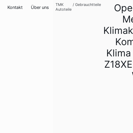
Opel
TMK
/
Gebrauchtteile
Kontakt
Über uns
Autoteile
Me
Klima
Kom
Klima
Z18XE