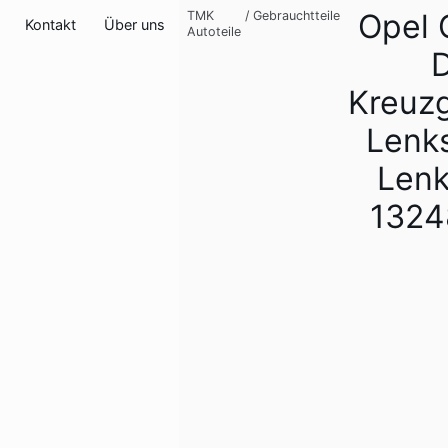
Opel 
TMK
/
Gebrauchtteile
Kontakt
Über uns
Autoteile
Kreuz
Lenk
Len
1324