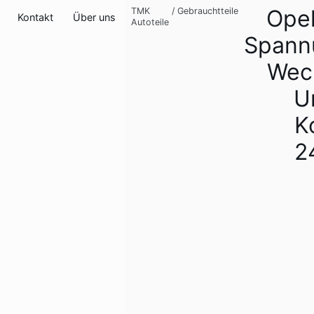
Ope
TMK
/
Gebrauchtteile
Kontakt
Über uns
Autoteile
Spann
Wech
U
K
2