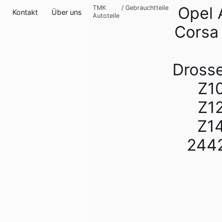
Opel 
TMK
/
Gebrauchtteile
Kontakt
Über uns
Autoteile
Corsa 
Drosse
Z1
Z1
Z1
244