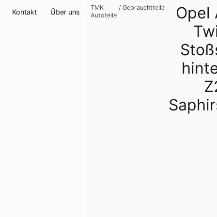
Opel 
TMK
/
Gebrauchtteile
Kontakt
Über uns
Autoteile
Tw
Stoß
hint
Z
Saphi