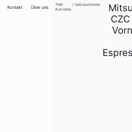
Mitsu
TMK
/
Gebrauchtteile
Kontakt
Über uns
Autoteile
CZC 
Vorn
Espre