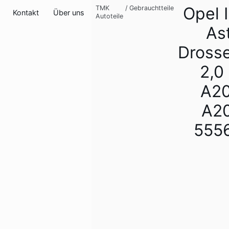
Opel 
TMK
/
Gebrauchtteile
Kontakt
Über uns
Autoteile
As
Drosse
2,0
A2
A2
555