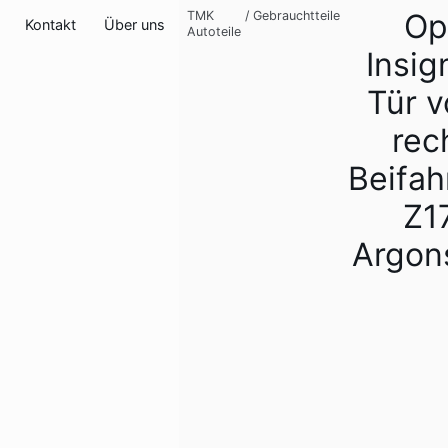
Op
TMK
/
Gebrauchtteile
Kontakt
Über uns
Autoteile
Insig
Tür v
rec
Beifah
Z1
Argons