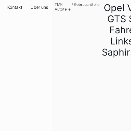
Opel 
TMK
/
Gebrauchtteile
Kontakt
Über uns
Autoteile
GTS 
Fahr
Link
Saphi