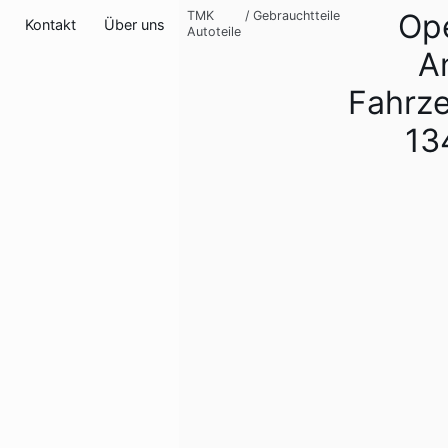
Op
TMK
/
Gebrauchtteile
Kontakt
Über uns
Autoteile
A
Fahrz
13