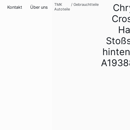
Chr
TMK
/
Gebrauchtteile
Kontakt
Über uns
Autoteile
Cros
Ha
Stoß
hinten
A1938