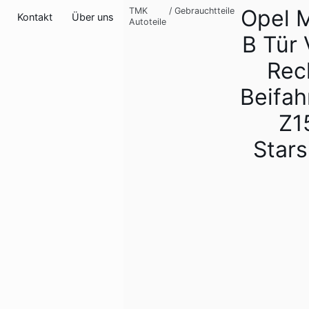
Opel M
TMK
/
Gebrauchtteile
Kontakt
Über uns
Autoteile
B Tür 
Rec
Beifah
Z1
Stars