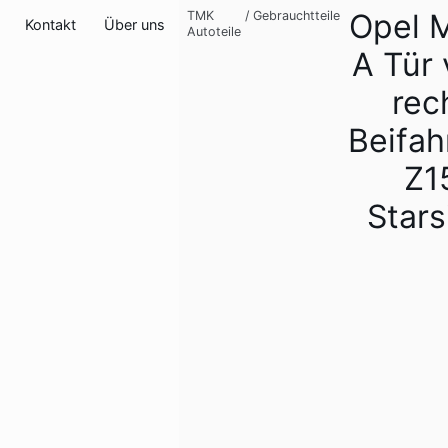
Opel M
TMK
/
Gebrauchtteile
Kontakt
Über uns
Autoteile
A Tür 
rec
Beifah
Z1
Stars