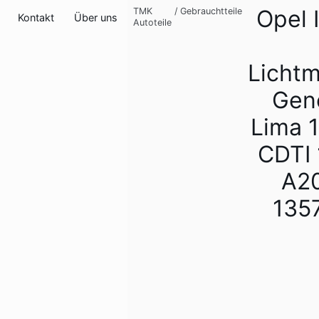
Opel 
TMK
/
Gebrauchtteile
Kontakt
Über uns
Autoteile
Licht
Gen
Lima 
CDTI
A2
135