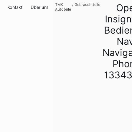
Ope
TMK
/
Gebrauchtteile
Kontakt
Über uns
Autoteile
Insign
Bedien
Nav
Naviga
Pho
1334