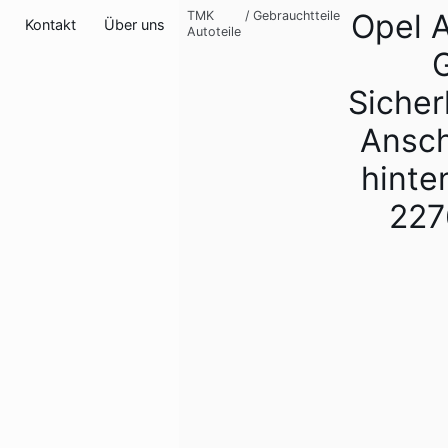
Opel 
TMK
/
Gebrauchtteile
Kontakt
Über uns
Autoteile
Sicher
Ansch
hinte
227