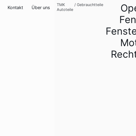
Ope
TMK
/
Gebrauchtteile
Kontakt
Über uns
Autoteile
Fen
Fenst
Mot
Rech