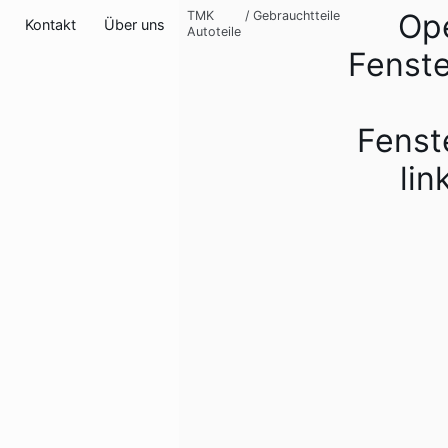
Ope
TMK
/
Gebrauchtteile
Kontakt
Über uns
Autoteile
Fenste
Fenst
lin