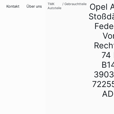
Opel A
TMK
/
Gebrauchtteile
Kontakt
Über uns
Autoteile
Stoßd
Fede
Vo
Recht
74
B1
3903
7225
AD