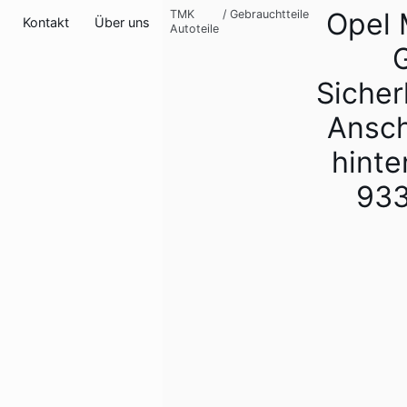
Opel 
TMK
/
Gebrauchtteile
Kontakt
Über uns
Autoteile
Sicher
Ansch
hinte
933