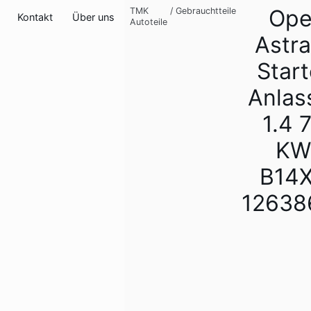
Ope
TMK
/
Gebrauchtteile
Kontakt
Über uns
Autoteile
Astra
Start
Anlas
1.4 
KW
B14
12638