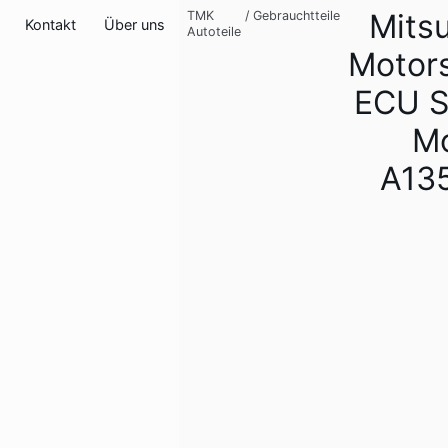
Mitsu
TMK
/
Gebrauchtteile
Kontakt
Über uns
Autoteile
Motor
ECU S
Mo
A13