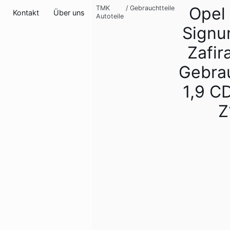
Opel
TMK
/
Gebrauchtteile
Kontakt
Über uns
Autoteile
Signu
Zafir
Gebra
1,9 C
Z