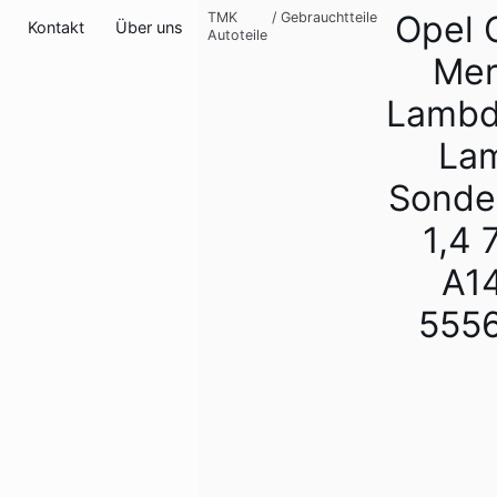
Opel 
TMK
/
Gebrauchtteile
Kontakt
Über uns
Autoteile
Mer
Lambd
La
Sonde
1,4 
A1
555