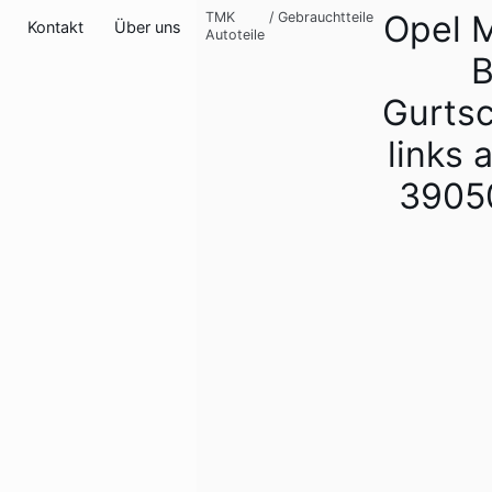
Opel M
TMK
/
Gebrauchtteile
Kontakt
Über uns
Autoteile
Gurtsc
links 
3905