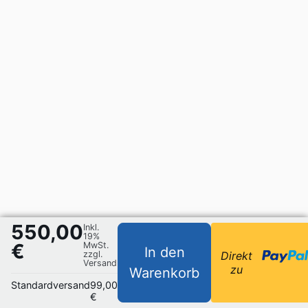
550,00
Inkl.
19%
€
MwSt.
In den
zzgl.
Direkt
Versand
zu
Warenkorb
Standardversand
99,00
€