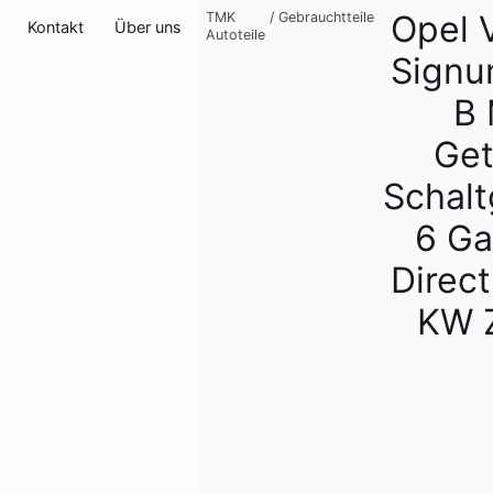
Opel 
TMK
/
Gebrauchtteile
Kontakt
Über uns
Autoteile
Signu
B
Get
Schalt
6 Ga
Direct
KW 