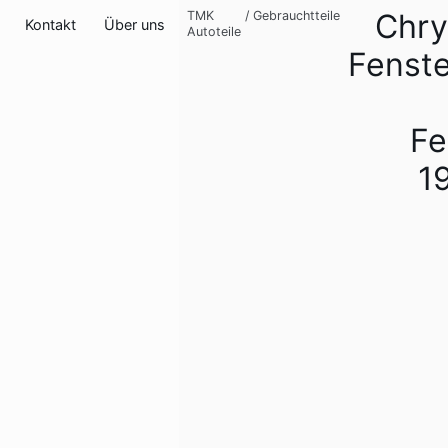
Chry
TMK
/
Gebrauchtteile
Kontakt
Über uns
Autoteile
Fenste
Fe
1