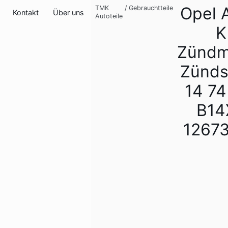
Opel 
TMK
/
Gebrauchtteile
Kontakt
Über uns
Autoteile
K
Zündm
Zünds
14 7
B14
1267