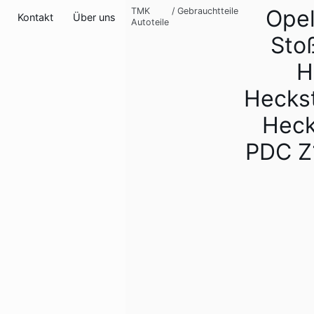
Opel
TMK
/
Gebrauchtteile
Kontakt
Über uns
Autoteile
Sto
H
Hecks
Heck
PDC Z